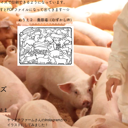
サイズで印刷できるようになっています。
すとPDFファイルになって出てきます〜☆
ぬりえ２ 養豚場（むずかしめ）
ズ
 さま
ヤマグチファームさんのInstagramから
イラストにしてみました！