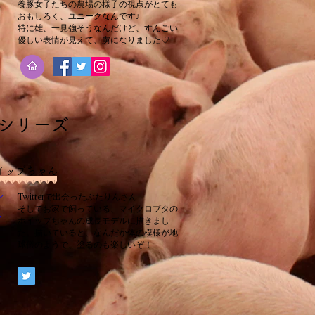
養豚女子たちの農場の様子の視点がとても
おもしろく、ユニークなんです♪
​特に雄、一見強そうなんだけど、すんごい
優しい表情が見えて、虜になりました♡
シリーズ
イップちゃん
Twitterで出会ったぶたりんさん
そしてお家で飼っている、マイクロブタの
ホイップちゃんの成長モデルに描きまし
た。描いていると、なんだか体の模様が地
球儀のようで、塗るのも楽しいぞ！