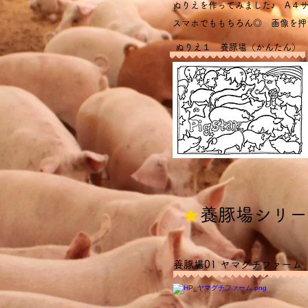
ぬりえを作ってみました♪ A４
スマホでももちろん◎ 画像を押
ぬりえ１ 養豚場（かんたん）
★
養豚場シリー
養豚場01 ヤマグチファーム