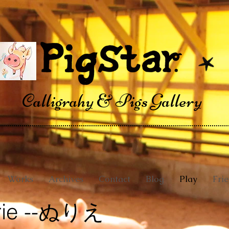
Calligrahy & Pigs Gallery
Works
Archives
Contact
Blog
Play
Fri
urie --ぬりえ