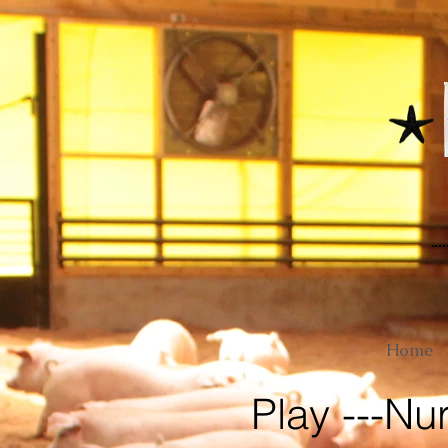
Home
Play ---N