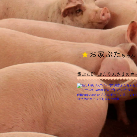
★
​お家ぶた
ちゃん
家ぶた01 ぶたりんさまのホ